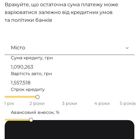
Врахуйте, що остаточна сума платежу може
варіюватися залежно від кредитних умов
та політики банків
Місто
Сума кредиту, грн
Вартість авто, грн
Строк кредиту
1 рік
2 роки
3 роки
4 роки
5 років
Авансовий внесок, %
20
30
40
50
60
70