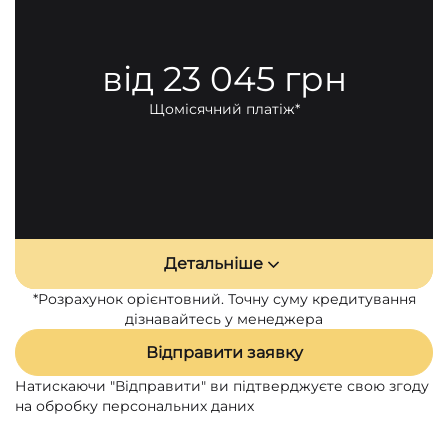
Відсоткова ставка
9 %
від 23 045 грн
Загальна вартість кредиту
1 843 609 грн
Загальні витрати за кредитом
167 277 грн
Щомісячний платіж*
Що входить в загальні витрати
Комісія за надання кредиту, разово
16 354 грн
КАСКО,
6.99 %
108 871 грн
Відсоткова ставка
9 %
42 053 грн
Детальніше
*Розрахунок орієнтовний. Точну суму кредитування
дізнавайтесь у менеджера
Відправити заявку
Натискаючи "Відправити" ви підтверджуєте свою згоду
на обробку персональних даних