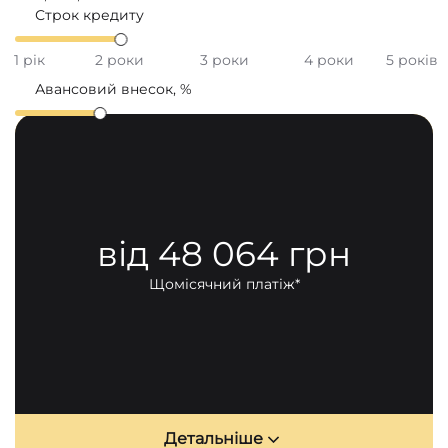
Строк кредиту
1 рік
2 роки
3 роки
4 роки
5 років
Авансовий внесок, %
20
30
40
50
60
70
Відсоткова ставка
9 %
від 48 064 грн
Загальна вартість кредиту
3 845 125 грн
Загальні витрати за кредитом
348 882 грн
Щомісячний платіж*
Що входить в загальні витрати
Комісія за надання кредиту, разово
34 109 грн
КАСКО,
6.99 %
227 066 грн
Відсоткова ставка
9 %
87 708 грн
Детальніше