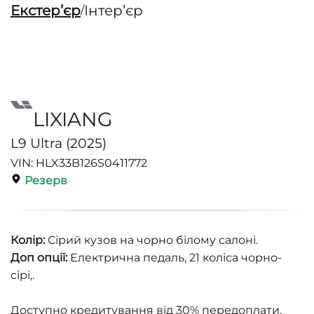
Екстерʼєр
Інтерʼєр
/
LIXIANG
L9 Ultra (2025)
VIN: HLX33B126S0411772
Резерв
Колір:
Сірий кузов на чорно білому салоні.
Доп опції:
Електрична педаль, 21 коліса чорно-
сірі,.
Доступно кредитування від 30% передоплати,