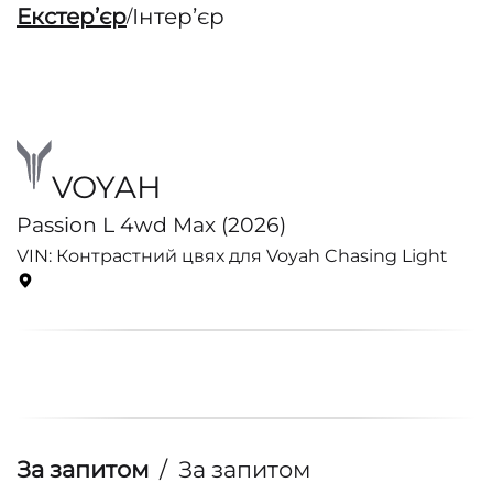
Екстерʼєр
Інтерʼєр
/
VOYAH
Passion L 4wd Max (2026)
VIN: Контрастний цвях для Voyah Chasing Light
За запитом
/
За запитом