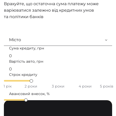
Врахуйте, що остаточна сума платежу може
варіюватися залежно від кредитних умов
та політики банків
Місто
Сума кредиту, грн
Вартість авто, грн
Строк кредиту
1 рік
2 роки
3 роки
4 роки
5 років
Авансовий внесок, %
20
30
40
50
60
70