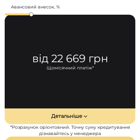
Авансовий внесок, %
20
30
40
50
60
70
Відсоткова ставка
9 %
від 22 669 грн
Загальна вартість кредиту
1 813 537 грн
Загальні витрати за кредитом
164 549 грн
Щомісячний платіж*
Що входить в загальні витрати
Комісія за надання кредиту, разово
16 087 грн
КАСКО,
6.99 %
107 095 грн
Відсоткова ставка
9 %
41 367 грн
Детальніше
*Розрахунок орієнтовний. Точну суму кредитування
дізнавайтесь у менеджера